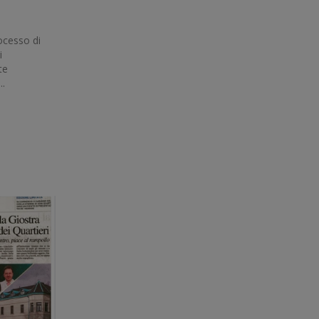
ocesso di
i
te
..