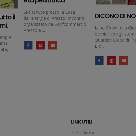
età pediatrica
Si è tenuto presso la Casa
DICONO DI NO
tto il
dell'energia di Arezzo l'incontro
rni.
organizzato da Confcommercio
Lapo Elkann e la Gios
Arezzo e ...
occhiali con gli stem
sempre
Quartieri L'idea di F
ti i
Bio...
tate,
LINK UTILI
Chi Siamo