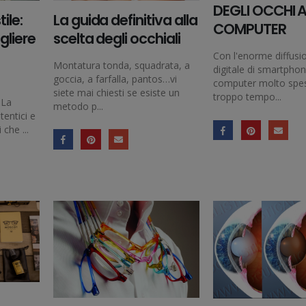
DEGLI OCCHI A
ile:
La guida definitiva alla
COMPUTER
gliere
scelta degli occhiali
Con l'enorme diffusio
Montatura tonda, squadrata, a
digitale di smartpho
goccia, a farfalla, pantos…vi
computer molto spe
siete mai chiesti se esiste un
troppo tempo...
 La
metodo p...
tentici e
 che ...