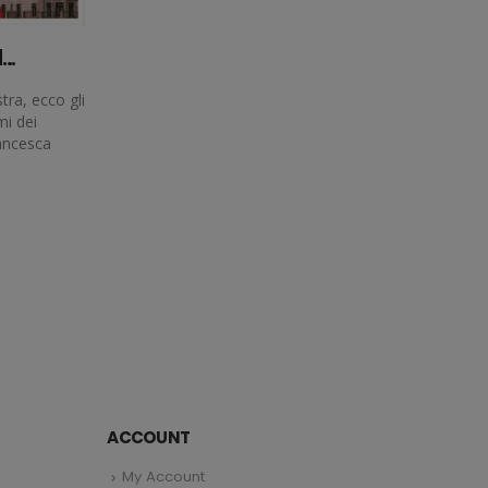
I…
tra, ecco gli
mi dei
rancesca
ACCOUNT
My Account