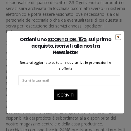
responsabile di quanto descritto. 2.3 Ogni vendita di prodotti o
servizi sarà archiviata da locchialaio.com attraverso un sistema
elettronico e potrà essere visionato, ove necessario, sia dal
personale de l’occhialaio che da eventuali terzi di cui questa si
serva per l’esecuzione dei servizi annessi, spedizioni,
fatturazione, gestione magazzino.
Ottieni uno
SCONTO DEL 15%
sul primo
3. PREZZO E DISPONIBILITA’ PRODOTTI/SERVIZI
acquisto, iscriviti alla nostra
Newsletter
3.2 I prezzi pubblicati in ogni pagina del sito occhialaio.com
sono comprensivi di I.V.A. e altri eventuali incombenti di legge.
Resterai aggiornato su tutti i nuovi arrivi, le promozioni e
Al prezzo del singolo prodotto e/o servizio deve essere
le offerte.
aggiunto il costo di ogni spedizione (se previsto), il cui
ammontare potrà variare in base alla modalità di consegna e
di pagamento, nonché in relazione al prezzo di acquisto del
prodotto. 3.3 I Prezzi riportati sul Sito sono soggetti a possibili
variazioni e/o modifiche da parte di occhialaio.com senza
alcuno obbligo di preavviso al Cliente. Detti aumenti possono
dipendere – tra le altre – da aumenti decisi dai fornitori di
occhialaio.com. Il prezzo rimarrà quello dell’ordine. 3.4 La
disponibilità dei prodotti è subordinata alla disponibilità del
nostro magazzino centrale e della casa produttrice.
Locchialaio.com spedisce in 24/48 ore. Normalmente i prodotti