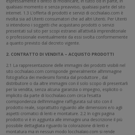
espressamente il diritto di modificare, in tutto od in parte, in
qualsiasi momento e senza preavviso, qualsiasi parte del sito
internet. 1.3 L’offerta di prodotti e servizi di occhialaio.com è
rivolta sia ad Utenti consumatori che ad altri Utenti. Per Utenti
si intendono i soggetti che acquistano prodotti o servizi
presentati sul sito per scopi estranei all’attività imprenditoriale
o professionale eventualmente da essi svolta conformemente
a quanto previsto dal decreto vigente.
2. CONTRATTO DI VENDITA – ACQUISTO PRODOTTI
2.1 La rappresentazione delle immagini dei prodotti visibili nel
sito occhialaio.com corrisponde generalmente all’immagine
fotografica dei medesimi fornita dal produttore , dal
distributore o da altre immagini con il solo scopo di presentarli
per la vendita, senza alcuna garanzia o impegno, esplicito o
implicito da parte di locchialaio.com circa l’esatta
corrispondenza dell’immagine raffigurata sul sito con il
prodotto reale, soprattutto riguardo alle dimensioni e/o agli
aspetti cromatici di lenti e montature. 2.2 In ogni pagina
prodotto vi è in aggiunta alle immagini una descrizione il più
possibile dettagliata riguardo la colorazione di lenti e
montatura ma in nessun modo locchialaio.com si rende