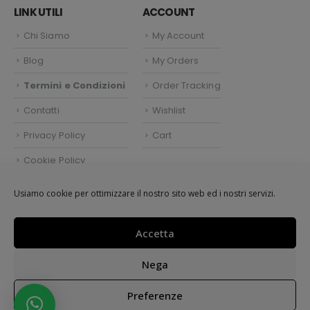
LINK UTILI
ACCOUNT
Chi Siamo
My Account
Blog
My Orders
Termini e Condizioni
Order Tracking
Contatti
Wishlist
Privacy Policy
Cart
Cookie Policy
Politica dei cookie (UE)
Usiamo cookie per ottimizzare il nostro sito web ed i nostri servizi.
Accetta
Easy Shop by
Atlantide Adv.
© 2021.
Nega
Preferenze