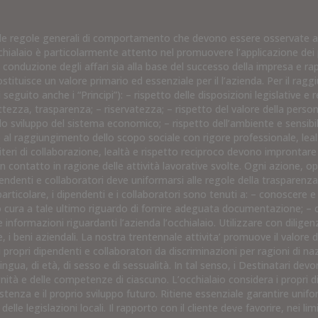
a
pi e le regole generali di comportamento che devono essere osservate a
hialaio è particolarmente attento nel promuovere l’applicazione dei p
a conduzione degli affari sia alla base del successo della impresa e ra
tuisce un valore primario ed essenziale per il l’azienda. Per il raggiu
seguito anche i “Principi”): – rispetto delle disposizioni legislative e r
rettezza, trasparenza; – riservatezza; – rispetto del valore della perso
o sviluppo del sistema economico; – rispetto dell’ambiente e sensibil
 al raggiungimento dello scopo sociale con rigore professionale, lea
iteri di collaborazione, lealtà e rispetto reciproco devono improntare i
o in contatto in ragione delle attività lavorative svolte. Ogni azione, 
pendenti e collaboratori deve uniformarsi alle regole della trasparenza
articolare, i dipendenti e i collaboratori sono tenuti a: – conoscere e
o cura a tale ultimo riguardo di fornire adeguata documentazione; – 
e informazioni riguardanti l’azienda l’occhialaio. Utilizzare con dilige
 i beni aziendali. La nostra trentennale attivita’ promuove il valore d
i propri dipendenti e collaboratori da discriminazioni per ragioni di naz
 lingua, di età, di sesso e di sessualità. In tal senso, i Destinatari d
gnità e delle competenze di ciascuno. L’occhialaio considera i propri 
istenza e il proprio sviluppo futuro. Ritiene essenziale garantire unif
delle legislazioni locali. Il rapporto con il cliente deve favorire, nei lim