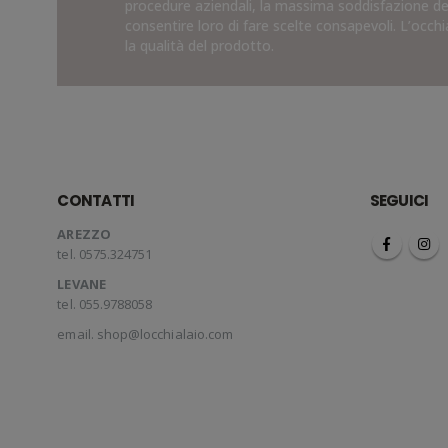
procedure aziendali, la massima soddisfazione del 
consentire loro di fare scelte consapevoli. L’occh
la qualità del prodotto.
CONTATTI
SEGUICI
AREZZO
tel. 0575.324751
LEVANE
tel. 055.9788058
email.
shop@locchialaio.com