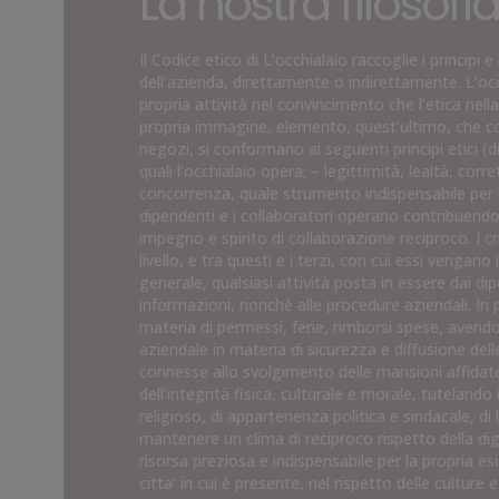
La nostra filosofi
Il Codice etico di L’occhialaio raccoglie i princi
dell’azienda, direttamente o indirettamente. L’occ
propria attività nel convincimento che l’etica nell
propria immagine, elemento, quest’ultimo, che costi
negozi, si conformano ai seguenti principi etici (di 
quali l’occhialaio opera; – legittimità, lealtà, cor
concorrenza, quale strumento indispensabile per l
dipendenti e i collaboratori operano contribuendo
impegno e spirito di collaborazione reciproco. I cr
livello, e tra questi e i terzi, con cui essi vengan
generale, qualsiasi attività posta in essere dai di
informazioni, nonché alle procedure aziendali. In p
materia di permessi, ferie, rimborsi spese, avend
aziendale in materia di sicurezza e diffusione dell
connesse allo svolgimento delle mansioni affidate,
dell’integrità fisica, culturale e morale, tutelando 
religioso, di appartenenza politica e sindacale, di
mantenere un clima di reciproco rispetto della di
risorsa preziosa e indispensabile per la propria es
citta’ in cui è presente, nel rispetto delle culture e 