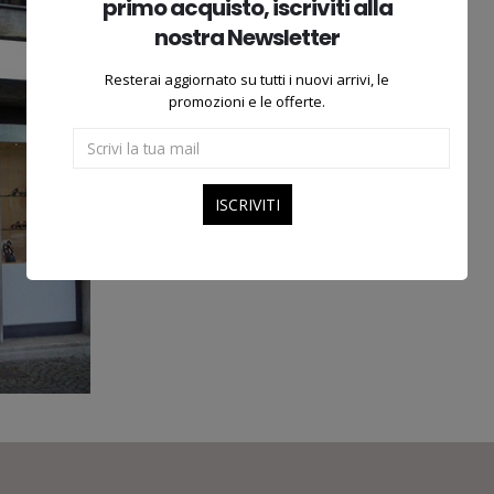
primo acquisto, iscriviti alla
LEVANE
nostra Newsletter
Piazza Del Secco, 17
Resterai aggiornato su tutti i nuovi arrivi, le
tel. 055.9788058
promozioni e le offerte.
Levane – AR