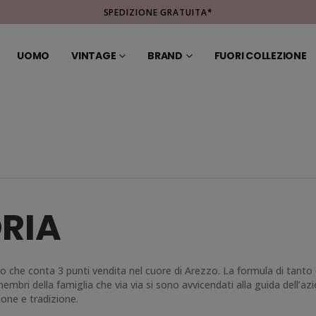
SPEDIZIONE GRATUITA*
UOMO
VINTAGE
BRAND
FUORI COLLEZIONE
RIA
zato che conta 3 punti vendita nel cuore di Arezzo. La formula di tan
bri della famiglia che via via si sono avvicendati alla guida dell’azie
ione e tradizione.