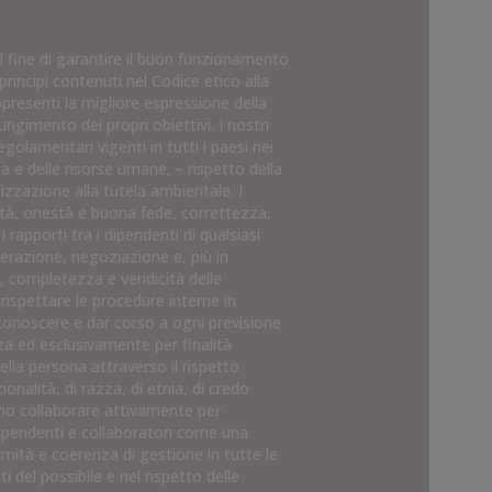
l fine di garantire il buon funzionamento
rincipi contenuti nel Codice etico alla
ppresenti la migliore espressione della
ngimento dei propri obiettivi, i nostri
egolamentari vigenti in tutti i paesi nei
na e delle risorse umane; – rispetto della
izzazione alla tutela ambientale. I
ltà, onestà e buona fede, correttezza,
 rapporti tra i dipendenti di qualsiasi
operazione, negoziazione e, più in
, completezza e veridicità delle
 rispettare le procedure interne in
conoscere e dar corso a ogni previsione
nza ed esclusivamente per finalità
ella persona attraverso il rispetto
ionalità, di razza, di etnia, di credo
evono collaborare attivamente per
dipendenti e collaboratori come una
ormità e coerenza di gestione in tutte le
iti del possibile e nel rispetto delle