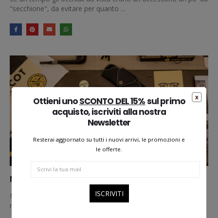
"secchione", da evitare per quanto ...
Ottieni uno
SCONTO DEL 15%
sul primo
acquisto, iscriviti alla nostra
Newsletter
Resterai aggiornato su tutti i nuovi arrivi, le promozioni e
le offerte.
MOSCOT che passione
MOSCOT è da oltre 100 anni uno dei più importanti brande nel
mondo del fashion. Le sue linee di occ...