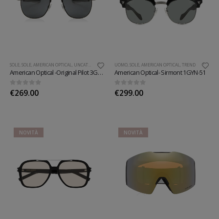
SOLE
,
SOLE
,
AMERICAN OPTICAL
,
UNCATEGORIZED
,
UOMO
UOMO
,
DONNA
,
SOLE
,
AMERICAN OPTICAL
,
TREND
American Optical -Original Pilot 3GYG
American Optical- Sirmont 1GYN-51
0
Su 5
0
Su 5
€
269.00
€
299.00
NOVITÀ
NOVITÀ