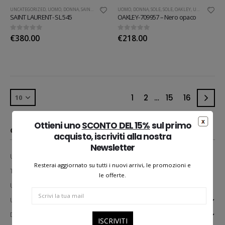
UNCATEGORIZED
,
UOMO
,
DONNA
,
SAINT LAURENT
,
SOLE
UOMO
,
SOLE
,
DONNA
,
SOLE
,
SOLE
,
OAKLEY
,
UNISEX SOLE
,
T
SAINT LAURENT- SL 545
OAKLEY-709957 – Nero opaco
0
Su 5
0
Su 5
€
380.00
€
218.00
1
2
…
15
16
Ottieni uno
SCONTO DEL 15%
sul primo
CATEGORIE PRODOTTO
acquisto, iscriviti alla nostra
Newsletter
Unisex Sole
Resterai aggiornato su tutti i nuovi arrivi, le promozioni e
Trend
le offerte.
Uncategorized
Uomo
Donna