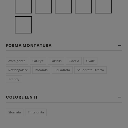
FORMA MONTATURA
Avvolgente
Cat-Eye
Farfalla
Goccia
Ovale
Rettangolare
Rotonda
Squadrata
Squadrato Stretto
Trendy
COLORE LENTI
Sfumata
Tinta unita