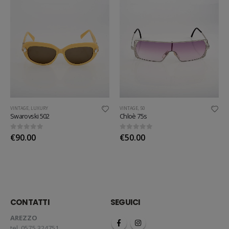
VINTAGE
,
LUXURY
VINTAGE
,
50
Swarovski 502
Chloè 75s
0
out of 5
0
out of 5
€
90.00
€
50.00
CONTATTI
SEGUICI
AREZZO
tel. 0575.324751