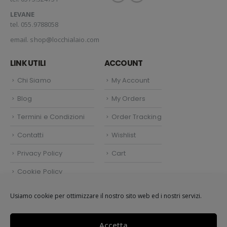
LEVANE
tel. 055.9788058
email.
shop@locchialaio.com
LINK UTILI
ACCOUNT
Chi Siamo
My Account
Blog
My Orders
Termini e Condizioni
Order Tracking
Contatti
Wishlist
Privacy Policy
Cart
Cookie Policy
Politica dei cookie (UE)
Usiamo cookie per ottimizzare il nostro sito web ed i nostri servizi.
Accetta