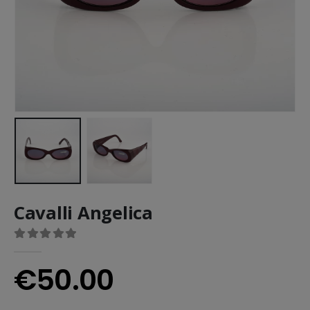
Cavalli Angelica
0
out of 5
€
50.00