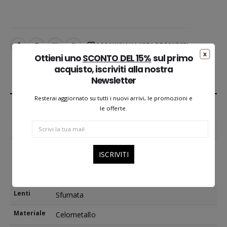
AGGIUNGI ALLA LISTA DEI DESIDERI
Ottieni uno
SCONTO DEL 15%
sul primo
acquisto, iscriviti alla nostra
Newsletter
ADDITIONAL INFORMATION
Resterai aggiornato su tutti i nuovi arrivi, le promozioni e
le offerte.
Forma
Trendy
Volto
Forma Cuore
,
Forma Diamante
,
Forma Ovale
,
Forma Rotonda
,
Forma Squadrata
,
Forma
Triangolare
Lenti
Sfumata
Materiale
Celometallo