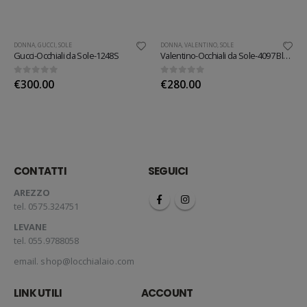
DONNA
,
GUCCI
,
SOLE
DONNA
,
VALENTINO
,
SOLE
Gucci-Occhiali da Sole-1248S
Valentino-Occhiali da Sole-4097 Black/White
0
out of 5
0
out of 5
€
300.00
€
280.00
CONTATTI
SEGUICI
AREZZO
tel. 0575.324751
LEVANE
tel. 055.9788058
email.
shop@locchialaio.com
LINK UTILI
ACCOUNT