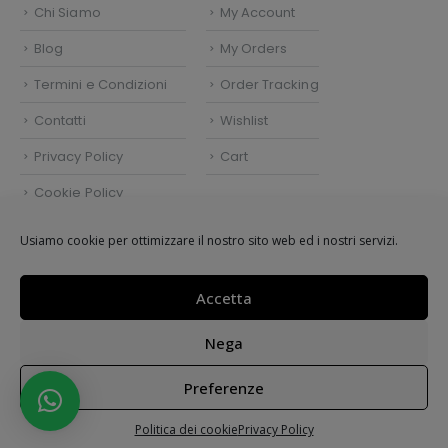
Chi Siamo
My Account
Blog
My Orders
Termini e Condizioni
Order Tracking
Contatti
Wishlist
Privacy Policy
Cart
Cookie Policy
Politica dei cookie (UE)
Usiamo cookie per ottimizzare il nostro sito web ed i nostri servizi.
Accetta
Easy Shop by
Atlantide Adv.
© 2021.
Nega
Preferenze
Politica dei cookie
Privacy Policy