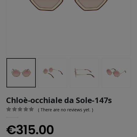
Chloè-occhiale da Sole-147s
( There are no reviews yet. )
0
out of 5
€
315.00