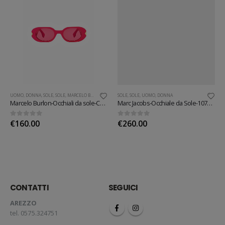
UOMO
,
DONNA
,
SOLE
,
SOLE
,
MARCELO BURLON
SOLE
,
SOLE
,
UOMO
,
DONNA
Marcelo Burlon-Occhiali da sole-CERI002
Marc Jacobs-Occhiale da Sole-1073/S
0
out of 5
0
out of 5
€
160.00
€
260.00
CONTATTI
SEGUICI
AREZZO
tel. 0575.324751