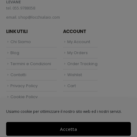
LEVANE
tel. 055.9788058
email.
shop@locchialaio.com
LINK UTILI
ACCOUNT
Chi Siamo
My Account
Blog
My Orders
Termini e Condizioni
Order Tracking
Contatti
Wishlist
Privacy Policy
Cart
Cookie Policy
Politica dei cookie (UE)
Usiamo cookie per ottimizzare il nostro sito web ed i nostri servizi.
Accetta