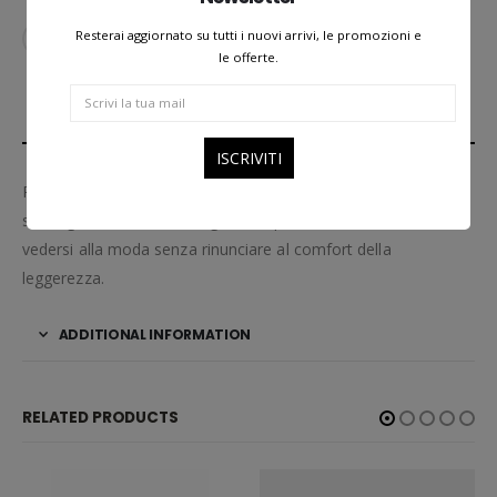
Resterai aggiornato su tutti i nuovi arrivi, le promozioni e
AGGIUNGI ALLA LISTA DEI DESIDERI
le offerte.
DESCRIPTION
Realizzato in metallo comodo, leggero, dalla forma
stravagante dal carattere grintoso per la donna che ama
vedersi alla moda senza rinunciare al comfort della
leggerezza.
ADDITIONAL INFORMATION
RELATED PRODUCTS