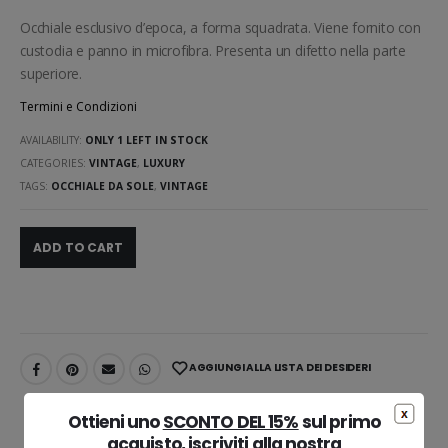
Occhiale esclusivo d’epoca, a forma squadrata. Viene fornito con
custodia e panno in microfibra. Presenta un difetto nella parte
superiore.
Termini e Condizioni
AVAILABILITY:
ONLY 1 LEFT IN STOCK
CATEGORIES:
VINTAGE
,
LUXURY
TAGS:
OCCHIALE DA SOLE
,
VINTAGE
ADD TO CART
AGGIUNGI ALLA LISTA DEI DESIDERI
Ottieni uno
SCONTO DEL 15%
sul primo
DESCRIPTION
acquisto, iscriviti alla nostra