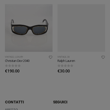
VINTAGE
,
LUXURY
VINTAGE
,
30
Christian Dior 2040
Ralph Lauren
0
out of 5
0
out of 5
€
190.00
€
30.00
CONTATTI
SEGUICI
AREZZO