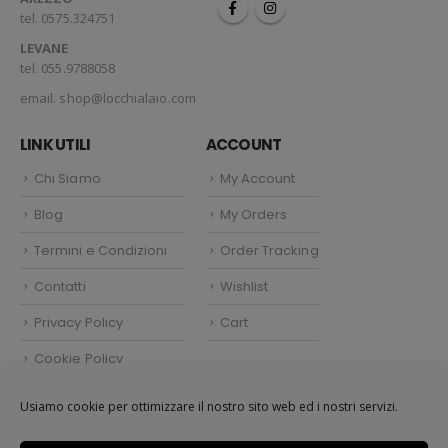
tel. 0575.324751
LEVANE
tel. 055.9788058
email.
shop@locchialaio.com
LINK UTILI
ACCOUNT
Chi Siamo
My Account
Blog
My Orders
Termini e Condizioni
Order Tracking
Contatti
Wishlist
Privacy Policy
Cart
Cookie Policy
Politica dei cookie (UE)
Usiamo cookie per ottimizzare il nostro sito web ed i nostri servizi.