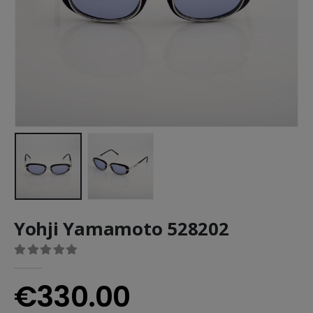
Yohji Yamamoto 528202
0
out of 5
€
330.00