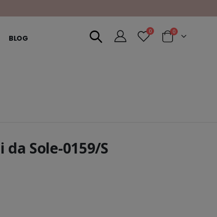
0
0
BLOG
i da Sole-0159/S