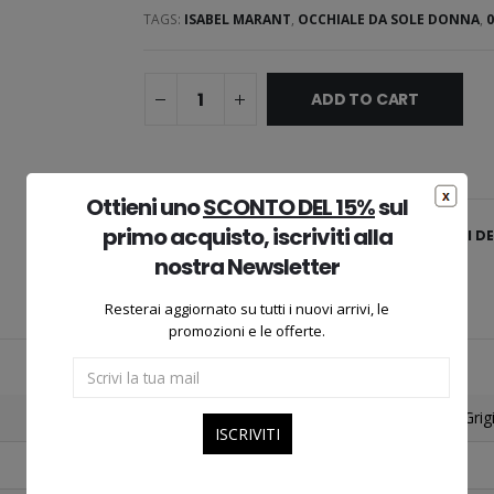
TAGS:
ISABEL MARANT
,
OCCHIALE DA SOLE DONNA
,
0
ADD TO CART
Ottieni uno
SCONTO DEL 15%
sul
primo acquisto, iscriviti alla
AGGIUNGI ALLA LISTA DEI DE
nostra Newsletter
Resterai aggiornato su tutti i nuovi arrivi, le
promozioni e le offerte.
Oro/Grig
Gialla