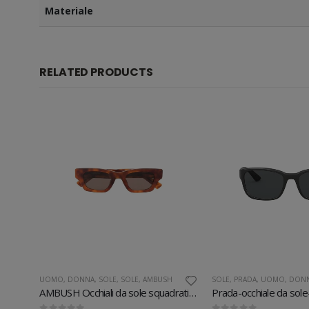
Materiale
RELATED PRODUCTS
H
UOMO
,
DONNA
,
SOLE
,
SOLE
,
AMBUSH
SOLE
,
PRADA
,
UOMO
,
DON
AMBUSH-Occhiali da sole-KURT-tondi-11007
AMBUSH Occhiali da sole squadrati RAY
Prada-occhiale da sol