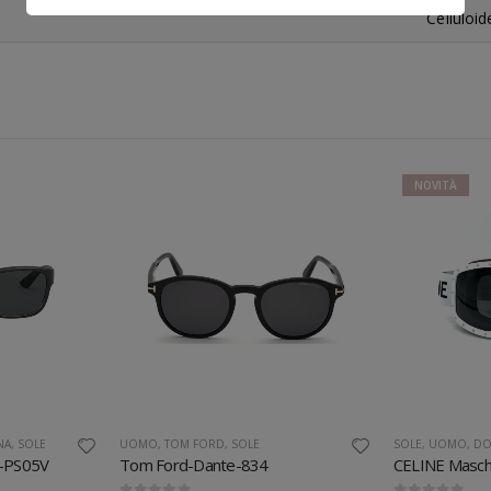
Celluloid
NOVITÀ
NA
,
SOLE
UOMO
,
TOM FORD
,
SOLE
SOLE
,
UOMO
,
DO
e-PS05V
Tom Ford-Dante-834
CELINE Masche