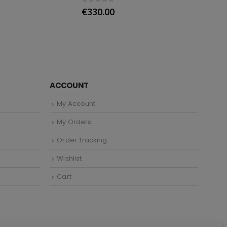
0
out of 5
0
out 
€
330.00
€
92
ACCOUNT
My Account
My Orders
Order Tracking
Wishlist
Cart