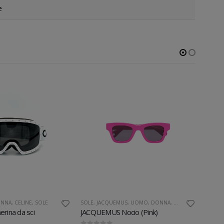
e
NNA
,
CELINE
,
SOLE
SOLE
,
JACQUEMUS
,
UOMO
,
DONNA
,
SOLE
UOMO
rina da sci
JACQUEMUS Nocio (Pink)
Carti