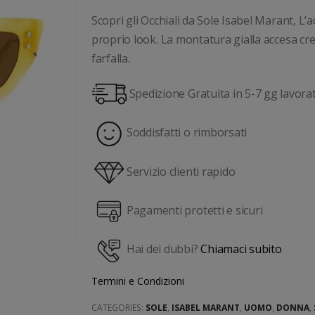
Scopri gli Occhiali da Sole Isabel Marant, L
proprio look. La montatura gialla accesa cr
farfalla.
Spedizione Gratuita in 5-7 gg lavorat
Soddisfatti o rimborsati
Servizio clienti rapido
Pagamenti protetti e sicuri
Hai dei dubbi?
Chiamaci subito
Termini e Condizioni
CATEGORIES:
SOLE
,
ISABEL MARANT
,
UOMO
,
DONNA
,