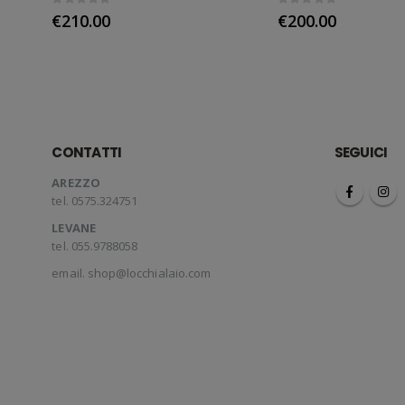
0
out of 5
0
out of 5
€
210.00
€
200.00
CONTATTI
SEGUICI
AREZZO
tel. 0575.324751
LEVANE
tel. 055.9788058
email.
shop@locchialaio.com