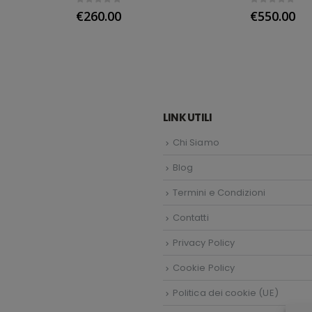
0
out of 5
0
out of 5
€
260.00
€
550.00
LINK UTILI
Chi Siamo
Blog
Termini e Condizioni
Contatti
Privacy Policy
Cookie Policy
Politica dei cookie (UE)