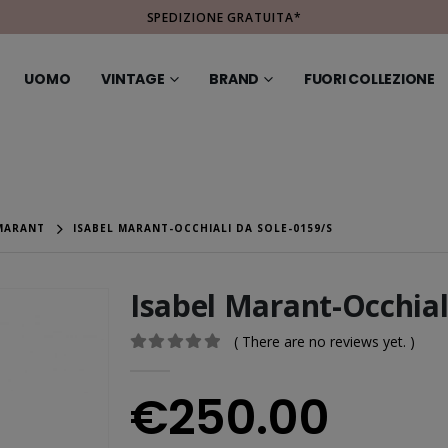
SPEDIZIONE GRATUITA*
UOMO
VINTAGE
BRAND
FUORI COLLEZIONE
 MARANT
ISABEL MARANT-OCCHIALI DA SOLE-0159/S
Isabel Marant-Occhial
( There are no reviews yet. )
0
out of 5
€
250.00