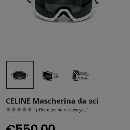
CELINE Mascherina da sci
( There are no reviews yet. )
0
out of 5
€
550.00