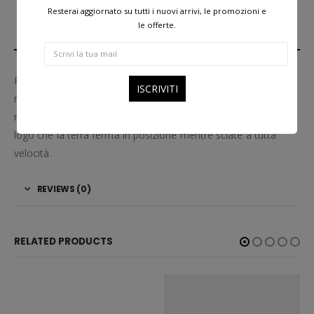
Resterai aggiornato su tutti i nuovi arrivi, le promozioni e
le offerte.
DESCRIPTION
Per un look elegante anche sulle piste scegliete questa
mascherina da sci bianca di Celine Eyewear. Dotata
naturalmente di protezione UV, ha una fascia in jacquard con
logo che la terrà ferma in posizione mentre sciate a tutta
velocità.
REVIEWS (0)
RELATED PRODUCTS