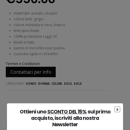
materiale: acetato, tessuto
colore lenti: grigio
colore montatura: nero, bianco
lenti specchiate
100% protezione raggi UV
Made in Italy
panno in microfibra per pulizia
custodia rigida e cofanetto
Termini e Condizioni
Contattaci per info
CATEGORIES:
UOMO
,
DONNA
,
CELINE
,
SOLE
,
SOLE
Ottieni uno
SCONTO DEL 15%
sul primo
acquisto, iscriviti alla nostra
AGGIUNGI ALLA LISTA DEI DESIDERI
Newsletter