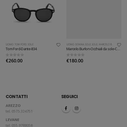
UOMO
,
TOM FORD
,
SOLE
UOMO
,
DONNA
,
SOLE
,
SOLE
,
MARCELO BURLON
Tom Ford-Dante-834
Marcelo Burlon-Occhiali da sole-Cardo rettangolari
0
out of 5
0
out of 5
€
260.00
€
180.00
CONTATTI
SEGUICI
AREZZO
tel. 0575.324751
LEVANE
tel. 055.9788058