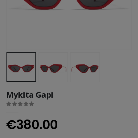
Mykita Gapi
0
out of 5
€
380.00