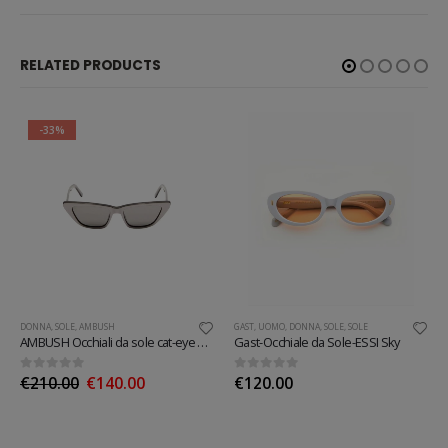
RELATED PRODUCTS
-33%
DONNA
,
SOLE
,
AMBUSH
GAST
,
UOMO
,
DONNA
,
SOLE
,
SOLE
AMBUSH Occhiali da sole cat-eye Molly
Gast-Occhiale da Sole-ESSI Sky
0
out of 5
0
out of 5
€
210.00
€
140.00
€
120.00