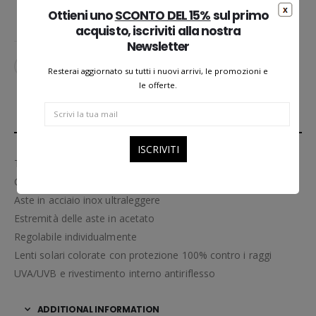
Ottieni uno
SCONTO DEL 15%
sul primo
acquisto, iscriviti alla nostra
Newsletter
AGGIUNGI ALLA LISTA DEI DESIDERI
Resterai aggiornato su tutti i nuovi arrivi, le promozioni e
le offerte.
DESCRIPTION
Telaio in acetato sottile anteriore
Cerniera a spirale brevettata
Aste in acciaio inox ultraleggere
Estremità delle aste in acetato
Regolabile individualmente
Lenti solari colorate con protezione 100% contro i raggi
UVA/UVB e rivestimento interno antiriflesso
ADDITIONAL INFORMATION