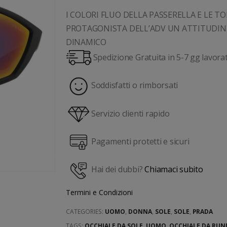
I COLORI FLUO DELLA PASSERELLA E LE 
PROTAGONISTA DELL’ADV UN ATTITUDIN
DINAMICO
Spedizione Gratuita in 5-7 gg lavorat
Soddisfatti o rimborsati
Servizio clienti rapido
Pagamenti protetti e sicuri
Hai dei dubbi?
Chiamaci subito
Termini e Condizioni
CATEGORIES:
UOMO
,
DONNA
,
SOLE
,
SOLE
,
PRADA
TAGS:
OCCHIALE DA SOLE
,
UOMO
,
OCCHIALE DA RUN