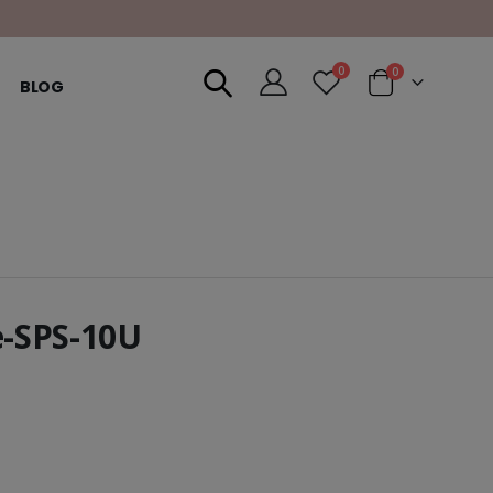
0
0
BLOG
e-SPS-10U