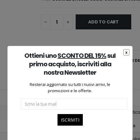
ADD TO CART
Ottieni uno
SCONTO DEL 15%
sul
AGGIUNGI ALLA LISTA DEI DE
primo acquisto, iscriviti alla
nostra Newsletter
Resterai aggiornato su tutti i nuovi arrivi, le
promozioni e le offerte.
Multico
Nera
Cellulo