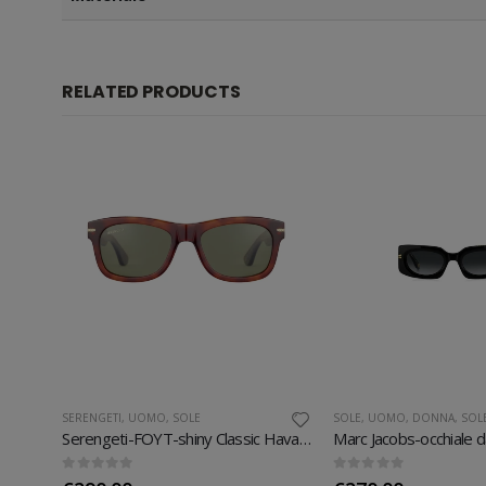
RELATED PRODUCTS
SERENGETI
,
UOMO
,
SOLE
SOLE
,
UOMO
,
DONNA
,
SOL
Serengeti-FOYT-shiny Classic Havana
Marc Jacobs-occhiale 
0
out of 5
0
out of 5