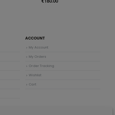
€
180.00
€
48
ACCOUNT
My Account
My Orders
Order Tracking
Wishlist
Cart