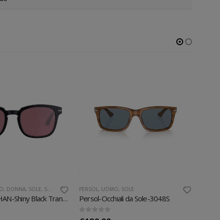
O
,
DONNA
,
SOLE
,
SOLE
PERSOL
,
UOMO
,
SOLE
UOMO
Serengeti-ETHAN-Shiny Black Transparent Layer
Persol-Occhiali da Sole-3048S
0
out of 5
0
out 