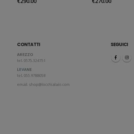
€
290.00
€
270.00
CONTATTI
SEGUICI
AREZZO
tel. 0575.324751
LEVANE
tel. 055.9788058
email.
shop@locchialaio.com