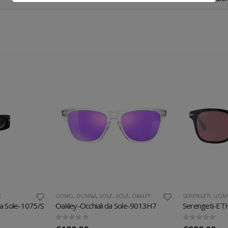
E
UOMO
,
DONNA
,
SOLE
,
SOLE
,
OAKLEY
SERENGETI
,
UOM
da Sole-1075/S
Oakley-Occhiali da Sole-9013H7
0
out of 5
0
out of 5