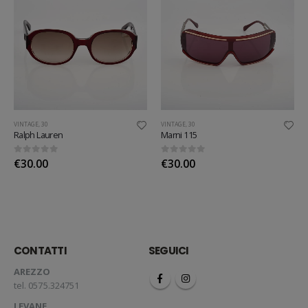
VINTAGE
,
30
VINTAGE
,
30
Ralph Lauren
Marni 115
0
out of 5
0
out of 5
€
30.00
€
30.00
CONTATTI
SEGUICI
AREZZO
tel. 0575.324751
LEVANE