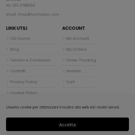
tel. 055.9788058
email.
shop@locchialaio.com
LINK UTILI
ACCOUNT
Chi Siamo
My Account
Blog
My Orders
Termini e Condizioni
Order Tracking
Contatti
Wishlist
Privacy Policy
Cart
Cookie Policy
Politica dei cookie (UE)
Usiamo cookie per ottimizzare il nostro sito web ed i nostri servizi.
Accetta