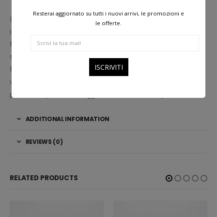
Resterai aggiornato su tutti i nuovi arrivi, le promozioni e
L’aspetto retrò dell’occhiale rotondo dona uno stile vintage e
le offerte.
urban a chi lo indossa. Gli occhiali tipici “anni ’70” giocano con
forme over ed intense che vanno a coprire gran parte del viso
senza perdere neanche un filo di eleganza. Adatti per chi ha
forme del viso angolari e lunghe. Occhiale nuovo, mai
venduto prima. Non include l’astuccio originale e può
presentare piccoli danneggiamenti dovuti al tempo.
ADDITIONAL INFORMATION
REVIEWS (0)
RELATED PRODUCTS