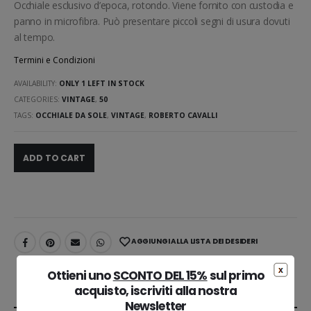
Occhiale esclusivo d’epoca, rotondo. Viene fornito con custodia e
panno in microfibra. Può presentare piccoli segni di usura dovuti
al tempo.
Termini e Condizioni
AVAILABILITY:
ONLY 1 LEFT IN STOCK
CATEGORIES:
VINTAGE
,
50
TAGS:
OCCHIALE DA SOLE
,
VINTAGE
,
ROBERTO CAVALLI
ADD TO CART
AGGIUNGI ALLA LISTA DEI DESIDERI
Ottieni uno
SCONTO DEL 15%
sul primo
acquisto, iscriviti alla nostra
DESCRIPTION
Newsletter