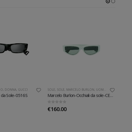
MO
,
DONNA
,
GUCCI
SOLE
,
SOLE
,
MARCELO BURLON
,
UOMO
,
DONNA
PERSO
e da Sole-0516S
Marcelo Burlon-Occhiali da sole-CERI005
Perso
0
Su 5
0
Su 5
€
160.00
€
22