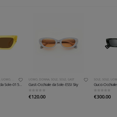
,
UOMO
,
DONNA
UOMO
,
DONNA
,
SOLE
,
SOLE
,
GAST
SOLE
,
SOLE
,
UO
Isabel Marant-Occhiali da Sole-0159/S
Gast-Occhiale da Sole-ESSI Sky
Gucci-Occhial
0
Su 5
0
Su 5
€
120.00
€
300.00