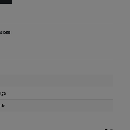
SIDERI
uga
ide