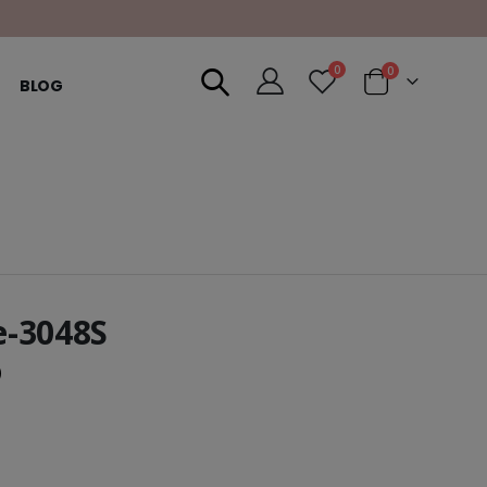
0
0
BLOG
e-3048S
)