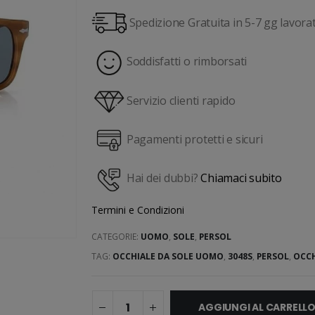
Spedizione Gratuita in 5-7 gg lavorat
Soddisfatti o rimborsati
Servizio clienti rapido
Pagamenti protetti e sicuri
Hai dei dubbi?
Chiamaci subito
Termini e Condizioni
CATEGORIE:
UOMO
,
SOLE
,
PERSOL
TAG:
OCCHIALE DA SOLE UOMO
,
3048S
,
PERSOL
,
OCCH
AGGIUNGI AL CARRELL