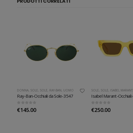
PRODOTTI CORRELATI
DONNA
,
SOLE
,
SOLE
,
RAY-BAN
,
UOMO
SOLE
,
SOLE
,
ISABEL MARANT
Serengeti-ETHAN-Shiny Black Transparent Layer
Ray-Ban-Occhiali da Sole-3547
0
Su 5
0
Su 5
€
145.00
€
250.00