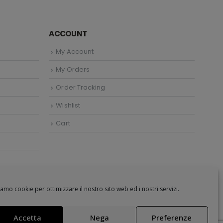
ACCOUNT
My Account
My Orders
Order Tracking
Wishlist
Cart
amo cookie per ottimizzare il nostro sito web ed i nostri servizi.
Accetta
Nega
Preferenze