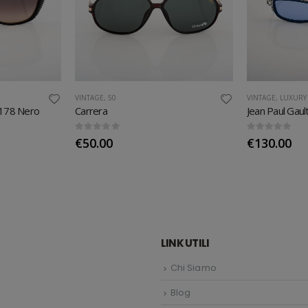
VINTAGE
,
50
VINTAGE
,
LUXURY
178 Nero
Carrera
Jean Paul Gaul
0
out of 5
0
out of 5
€
50.00
€
130.00
LINK UTILI
Chi Siamo
Blog