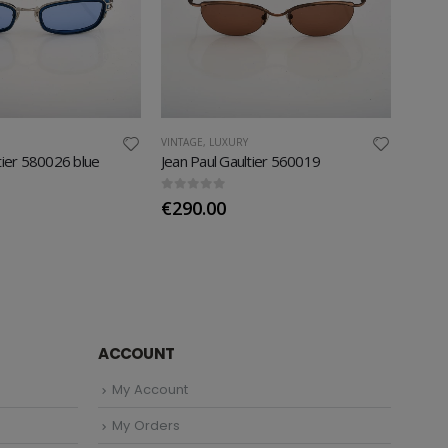
VINTAGE
,
LUXURY
VINTAG
tier 580026 blue
Jean Paul Gaultier 560019
Rober
0
out of 5
0
out 
€
290.00
€
50
ACCOUNT
My Account
My Orders