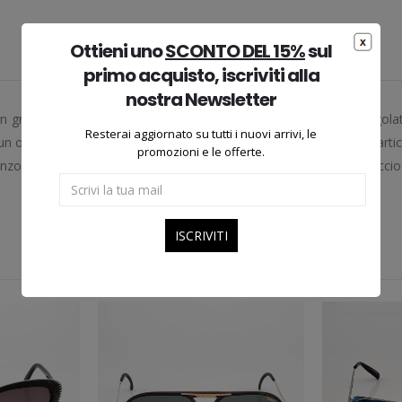
Ottieni uno
SCONTO DEL 15%
sul
primo acquisto, iscriviti alla
nostra Newsletter
rande classico. Tipico degli anni ’50, questo occhiale dona angolatu
Resterai aggiornato su tutti i nuovi arrivi, le
 un occhiale vintage squadrato è sempre un’ottima scelta, dona partico
promozioni e le offerte.
anzo importante. Occhiale nuovo, mai venduto. Non include l’astuccio