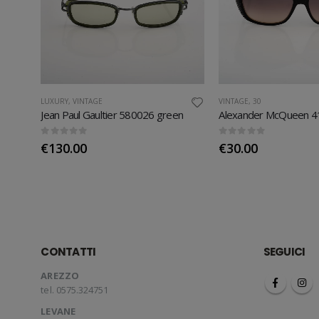
LUXURY
,
VINTAGE
VINTAGE
,
30
Jean Paul Gaultier 580026 green
Alexander McQueen 4
0
out of 5
0
out of 5
€
130.00
€
30.00
CONTATTI
SEGUICI
AREZZO
tel. 0575.324751
LEVANE