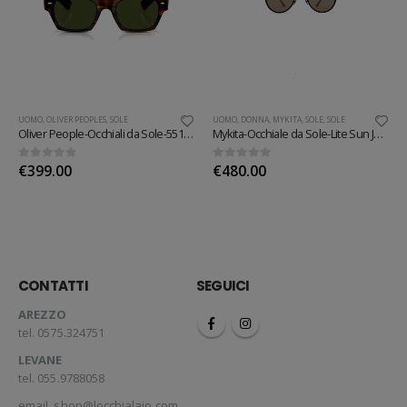
UOMO
,
OLIVER PEOPLES
,
SOLE
UOMO
,
DONNA
,
MYKITA
,
SOLE
,
SOLE
Oliver People-Occhiali da Sole-5514SU
Mykita-Occhiale da Sole-Lite Sun Jarmo
0
out of 5
0
out of 5
€
399.00
€
480.00
CONTATTI
SEGUICI
AREZZO
tel. 0575.324751
LEVANE
tel. 055.9788058
email.
shop@locchialaio.com