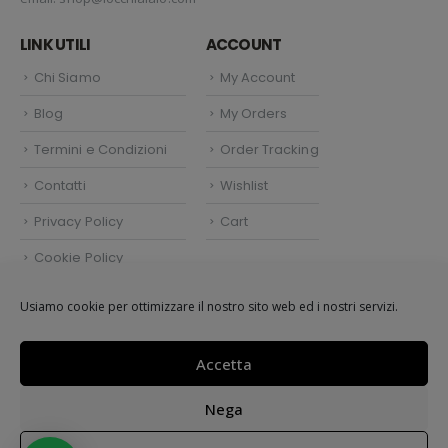
LINK UTILI
ACCOUNT
Chi Siamo
My Account
Blog
My Orders
Termini e Condizioni
Order Tracking
Contatti
Wishlist
Privacy Policy
Cart
Cookie Policy
Politica dei cookie (UE)
Usiamo cookie per ottimizzare il nostro sito web ed i nostri servizi.
Accetta
Easy Shop by
Atlantide Adv.
© 2021.
Nega