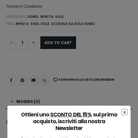
Termini e Condizioni
CATEGORIES:
UOMO
,
MYKITA
,
SOLE
TAGS:
MYKITA
,
SVEA
,
SOLE
,
OCCHIALE DA SOLE UOMO
ADD TO CART
AGGIUNGI ALLA LISTA DEI DESIDERI
REVIEWS (0)
Ottieni uno
SCONTO DEL 15%
sul primo
acquisto, iscriviti alla nostra
Reviews
Newsletter
There are no reviews yet.