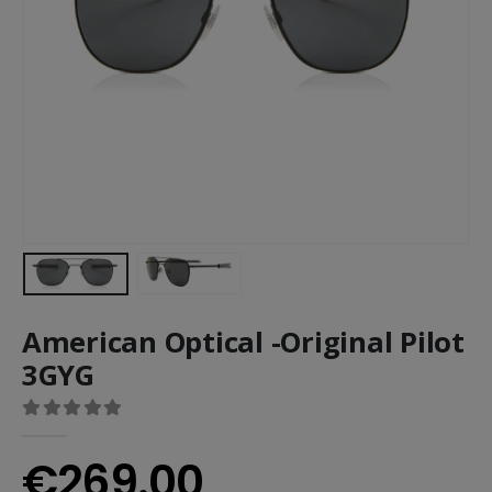
American Optical -Original Pilot
3GYG
0
out of 5
€
269.00