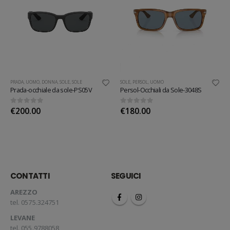
PRADA
,
UOMO
,
DONNA
,
SOLE
,
SOLE
SOLE
,
PERSOL
,
UOMO
Prada-occhiale da sole-PS05V
Persol-Occhiali da Sole-3048S
0
out of 5
0
out of 5
€
200.00
€
180.00
CONTATTI
SEGUICI
AREZZO
tel. 0575.324751
LEVANE
tel. 055.9788058