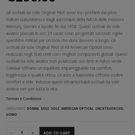
Gli occhiali da sole Original Pilot sono tra i preferiti dai piloti
militari statunitensi e dagli astronauti della NASA delle missioni
Mercury, Gemini e Apollo fin dal 1958. Questi occhiali da sole
aviator placcati in oro 23 carati sono progettati secondo rigide
specifiche militari per un look che dura davvero a lungo. Gli
occhiali da sole Original Pilot di All American Optical sono
realizzati negli Stati Uniti con i migliori componenti globali. Questi
occhiali da sole aviator non polarizzati con lenti in nylon verde
Calobar offrono un equilibrio impareggiabile tra comfort,
leggerezza e qualità ottica. Le aste a baionetta offrono inoltre
comfort e stile. Indossa questi intramontabili occhiali da sole
aviator neri per tutta la vita.
Termini e Condizioni
CATEGORIES:
DONNA
,
SOLE
,
SOLE
,
AMERICAN OPTICAL
,
UNCATEGORIZED
,
UOMO
ADD TO CART